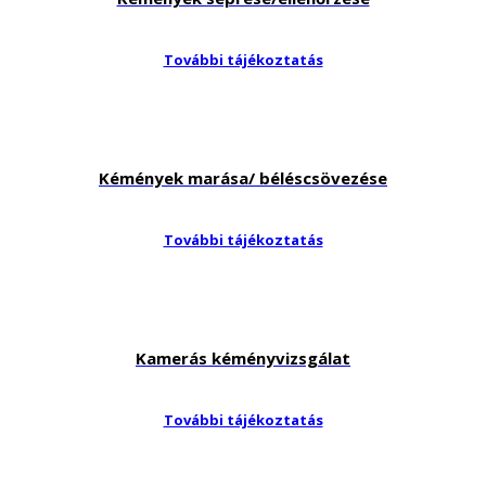
További tájékoztatás
Kémények marása/ béléscsövezése
További tájékoztatás
Kamerás kéményvizsgálat
További tájékoztatás