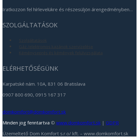
Iratkozzon fel hírlevelükre és részesüljön árengedményben…
SZOLGÁLTATÁSOK
Szolgáltatások
Gáz /elektromos kazánok szervízelése
Kéményseprés és kémények felülvizsgálata
ELÉRHETŐSÉGÜNK
Karpatské nám. 10A, 831 06 Bratislava
0907 800 690, 0915 167 317
domkomfort@domkomfort.sk
Minden jog fenntartva
©
www.domkomfort.sk
|
GDPR
Üzemeltető Dom Komfort s.r.o/ kft. – www.domkomfort.sk