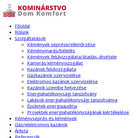
Főoldal
Rólunk
Szolgáltatások
Kémények seprése/ellenőrzése
Kéménymarás/bélelés
Kémények felülvizsgálata/átadás-átvétele
Kamerás kéményvizsgálat
Kazánok felülvizsgálata
Gázkazánok szervizelése
Elektromos kazánok szervízelése
Kazánok üzembe helyezése
Energiahatékonysági tanúsítvány
Lakások energiahatékonysági tanúsítványa
Épületek energiaauditja
Projektek energiahatékonyságának kiértékelése
Kéményseprés és kémények
Gáz/elektromos kazánok
Árlista
Referenciák