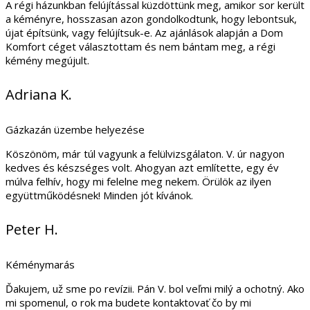
A régi házunkban felújítással küzdöttünk meg, amikor sor került
a kéményre, hosszasan azon gondolkodtunk, hogy lebontsuk,
újat építsünk, vagy felújítsuk-e. Az ajánlások alapján a Dom
Komfort céget választottam és nem bántam meg, a régi
kémény megújult.
Adriana K.
Gázkazán üzembe helyezése
Köszönöm, már túl vagyunk a felülvizsgálaton. V. úr nagyon
kedves és készséges volt. Ahogyan azt említette, egy év
múlva felhív, hogy mi felelne meg nekem. Örülök az ilyen
együttműködésnek! Minden jót kívánok.
Peter H.
Kéménymarás
Ďakujem, už sme po revízii. Pán V. bol veľmi milý a ochotný. Ako
mi spomenul, o rok ma budete kontaktovať čo by mi