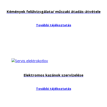
Kémények felülvizsgálata/ műszaki átadás-átvétele
További tájékoztatás
Elektromos kazánok szervízelése
További tájékoztatás