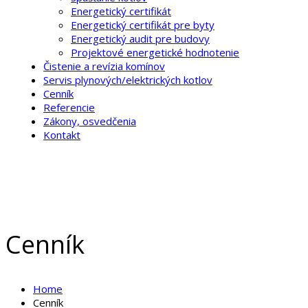
Energetický certifikát
Energetický certifikát pre byty
Energetický audit pre budovy
Projektové energetické hodnotenie
Čistenie a revízia komínov
Servis plynových/elektrických kotlov
Cenník
Referencie
Zákony, osvedčenia
Kontakt
Cenník
Home
Cenník