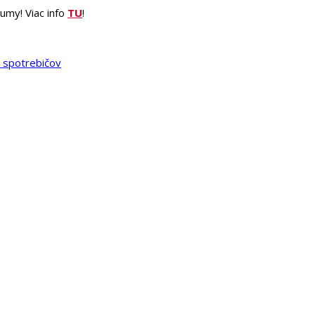
umy! Viac info
TU
!