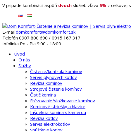
V prípade kombinácií aspôň
dvoch
služieb zľava
5%
z celkovej s
E-mail
domkomfort@domkomfort.sk
Telefón
0907 800 690 ‭/ 0915 167 317
Infolinka
Po - Pia 9:00 - 18:00
Úvod
O nás
Služby
Čistenie/kontrola komínov
Servis plynových kotlov
Revízia komínov
Strojové čistenie komínov
Čistič komína
Frézovanie/vložkovanie komínov
Komínové striešky a hlavice
Inšpekcia komína s kamerou
Revízia kotlov
Servis elektrokotlov
Spúšťanie kotlov