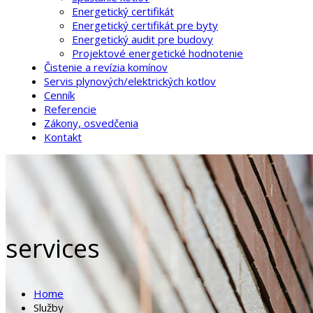
Energetický certifikát
Energetický certifikát pre byty
Energetický audit pre budovy
Projektové energetické hodnotenie
Čistenie a revízia komínov
Servis plynových/elektrických kotlov
Cenník
Referencie
Zákony, osvedčenia
Kontakt
services
Home
Služby