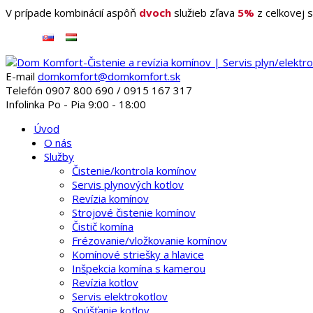
V prípade kombinácií aspôň
dvoch
služieb zľava
5%
z celkovej s
E-mail
domkomfort@domkomfort.sk
Telefón
0907 800 690 ‭/ 0915 167 317
Infolinka
Po - Pia 9:00 - 18:00
Úvod
O nás
Služby
Čistenie/kontrola komínov
Servis plynových kotlov
Revízia komínov
Strojové čistenie komínov
Čistič komína
Frézovanie/vložkovanie komínov
Komínové striešky a hlavice
Inšpekcia komína s kamerou
Revízia kotlov
Servis elektrokotlov
Spúšťanie kotlov