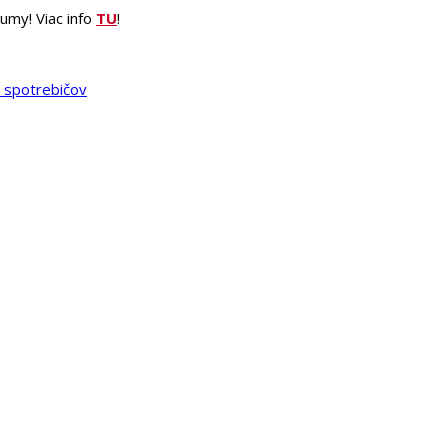
umy! Viac info
TU
!